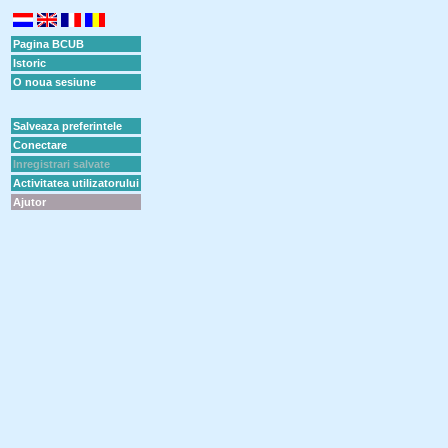
Pagina BCUB
Istoric
O noua sesiune
Salveaza preferintele
Conectare
Inregistrari salvate
Activitatea utilizatorului
Ajutor