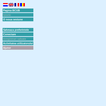
Pagina BCUB
Istoric
O noua sesiune
Salveaza preferintele
Conectare
Inregistrari salvate
Activitatea utilizatorului
Ajutor