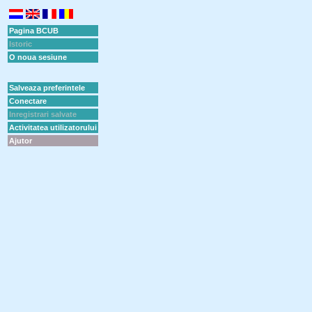
Pagina BCUB
Istoric
O noua sesiune
Salveaza preferintele
Conectare
Inregistrari salvate
Activitatea utilizatorului
Ajutor