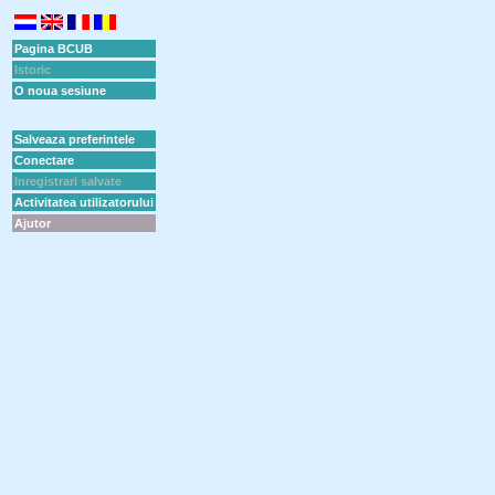
Pagina BCUB
Istoric
O noua sesiune
Salveaza preferintele
Conectare
Inregistrari salvate
Activitatea utilizatorului
Ajutor