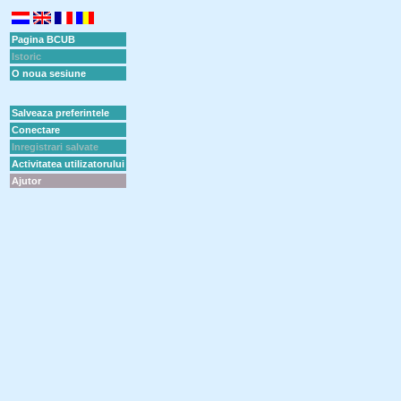
Pagina BCUB
Istoric
O noua sesiune
Salveaza preferintele
Conectare
Inregistrari salvate
Activitatea utilizatorului
Ajutor