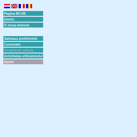
Pagina BCUB
Istoric
O noua sesiune
Salveaza preferintele
Conectare
Inregistrari salvate
Activitatea utilizatorului
Ajutor