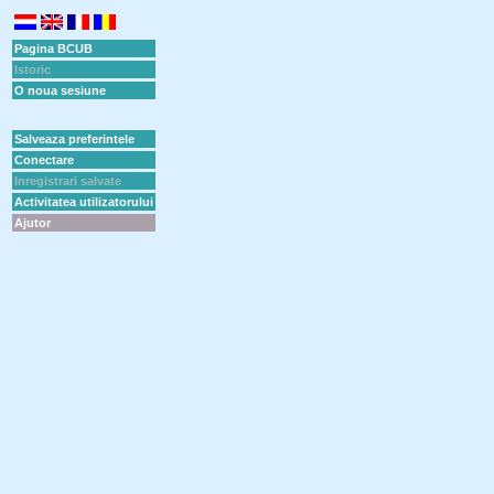
Pagina BCUB
Istoric
O noua sesiune
Salveaza preferintele
Conectare
Inregistrari salvate
Activitatea utilizatorului
Ajutor