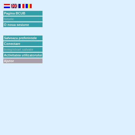
Pagina BCUB
Istoric
O noua sesiune
Salveaza preferintele
Conectare
Inregistrari salvate
Activitatea utilizatorului
Ajutor