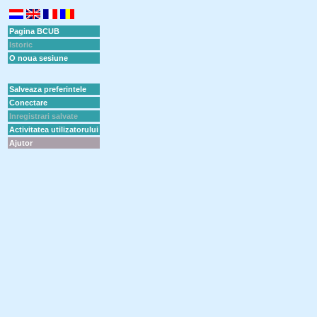
Pagina BCUB
Istoric
O noua sesiune
Salveaza preferintele
Conectare
Inregistrari salvate
Activitatea utilizatorului
Ajutor