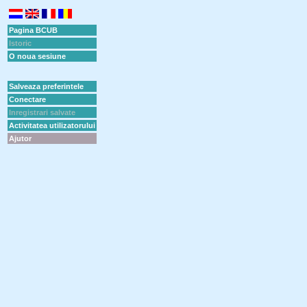
Pagina BCUB
Istoric
O noua sesiune
Salveaza preferintele
Conectare
Inregistrari salvate
Activitatea utilizatorului
Ajutor