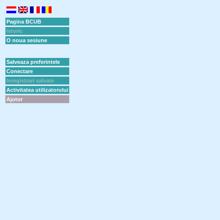
Pagina BCUB
Istoric
O noua sesiune
Salveaza preferintele
Conectare
Inregistrari salvate
Activitatea utilizatorului
Ajutor