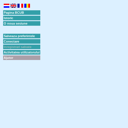
Pagina BCUB
Istoric
O noua sesiune
Salveaza preferintele
Conectare
Inregistrari salvate
Activitatea utilizatorului
Ajutor