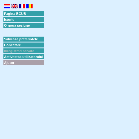
Pagina BCUB
Istoric
O noua sesiune
Salveaza preferintele
Conectare
Inregistrari salvate
Activitatea utilizatorului
Ajutor