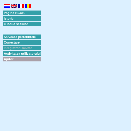
Pagina BCUB
Istoric
O noua sesiune
Salveaza preferintele
Conectare
Inregistrari salvate
Activitatea utilizatorului
Ajutor