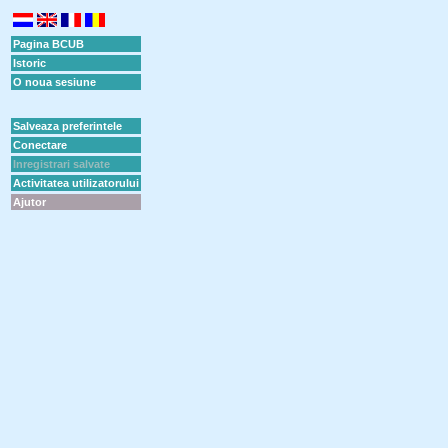
Pagina BCUB
Istoric
O noua sesiune
Salveaza preferintele
Conectare
Inregistrari salvate
Activitatea utilizatorului
Ajutor