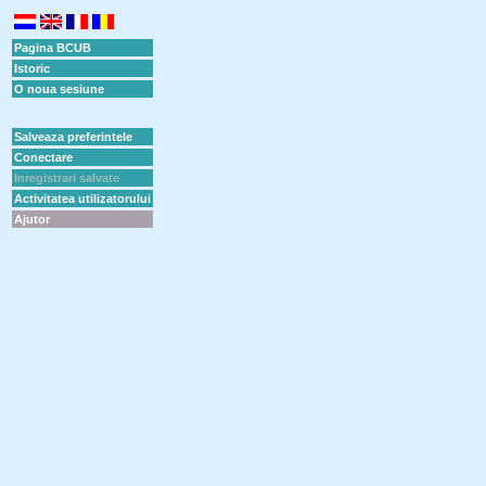
Pagina BCUB
Istoric
O noua sesiune
Salveaza preferintele
Conectare
Inregistrari salvate
Activitatea utilizatorului
Ajutor