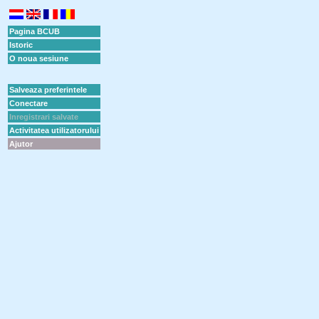
Pagina BCUB
Istoric
O noua sesiune
Salveaza preferintele
Conectare
Inregistrari salvate
Activitatea utilizatorului
Ajutor