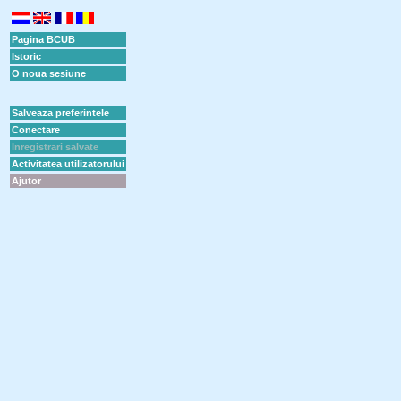
Pagina BCUB
Istoric
O noua sesiune
Salveaza preferintele
Conectare
Inregistrari salvate
Activitatea utilizatorului
Ajutor