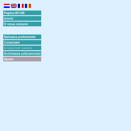
Pagina BCUB
Istoric
O noua sesiune
Salveaza preferintele
Conectare
Inregistrari salvate
Activitatea utilizatorului
Ajutor