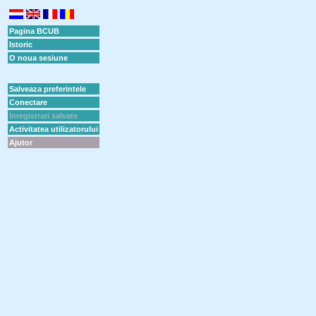
Pagina BCUB
Istoric
O noua sesiune
Salveaza preferintele
Conectare
Inregistrari salvate
Activitatea utilizatorului
Ajutor