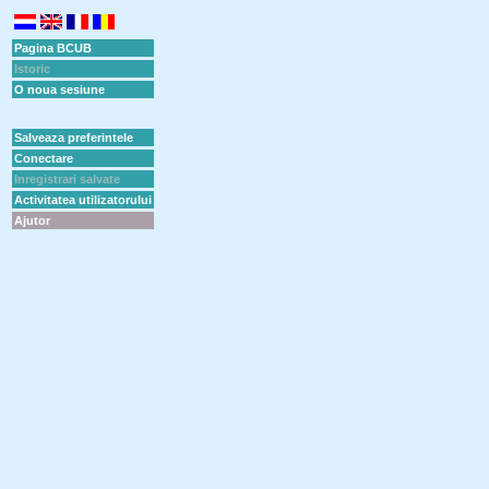
Pagina BCUB
Istoric
O noua sesiune
Salveaza preferintele
Conectare
Inregistrari salvate
Activitatea utilizatorului
Ajutor