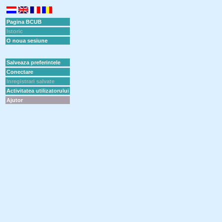
Pagina BCUB
Istoric
O noua sesiune
Salveaza preferintele
Conectare
Inregistrari salvate
Activitatea utilizatorului
Ajutor