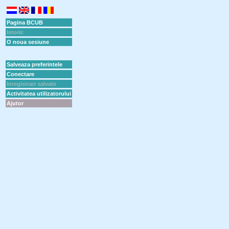
Pagina BCUB
Istoric
O noua sesiune
Salveaza preferintele
Conectare
Inregistrari salvate
Activitatea utilizatorului
Ajutor