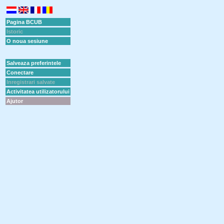
Pagina BCUB
Istoric
O noua sesiune
Salveaza preferintele
Conectare
Inregistrari salvate
Activitatea utilizatorului
Ajutor