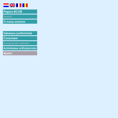
Pagina BCUB
Istoric
O noua sesiune
Salveaza preferintele
Conectare
Inregistrari salvate
Activitatea utilizatorului
Ajutor