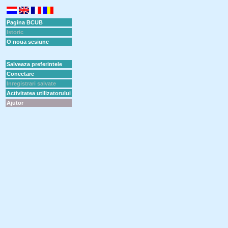
Pagina BCUB
Istoric
O noua sesiune
Salveaza preferintele
Conectare
Inregistrari salvate
Activitatea utilizatorului
Ajutor