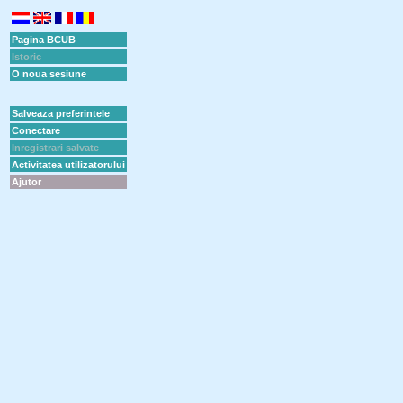
Pagina BCUB
Istoric
O noua sesiune
Salveaza preferintele
Conectare
Inregistrari salvate
Activitatea utilizatorului
Ajutor