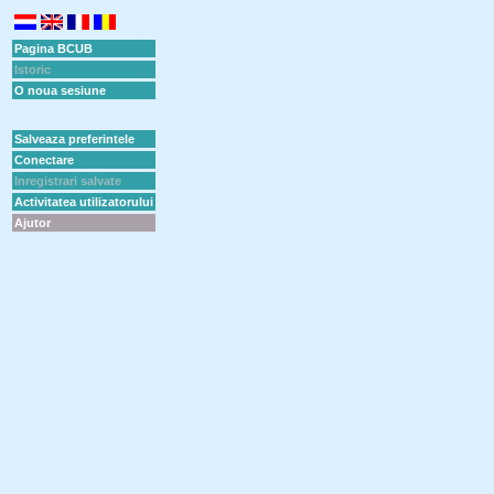
Pagina BCUB
Istoric
O noua sesiune
Salveaza preferintele
Conectare
Inregistrari salvate
Activitatea utilizatorului
Ajutor