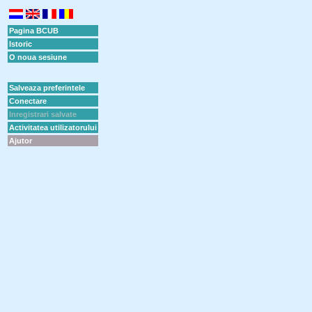
Pagina BCUB
Istoric
O noua sesiune
Salveaza preferintele
Conectare
Inregistrari salvate
Activitatea utilizatorului
Ajutor