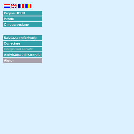
Pagina BCUB
Istoric
O noua sesiune
Salveaza preferintele
Conectare
Inregistrari salvate
Activitatea utilizatorului
Ajutor