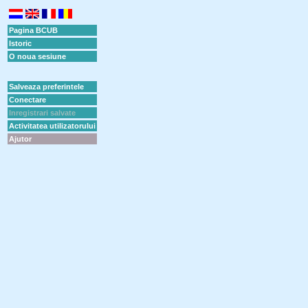
Pagina BCUB
Istoric
O noua sesiune
Salveaza preferintele
Conectare
Inregistrari salvate
Activitatea utilizatorului
Ajutor