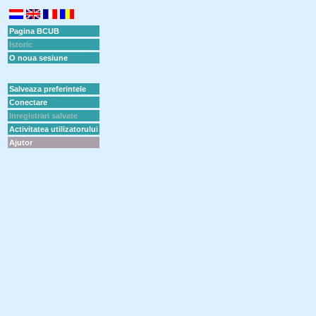
Pagina BCUB
Istoric
O noua sesiune
Salveaza preferintele
Conectare
Inregistrari salvate
Activitatea utilizatorului
Ajutor