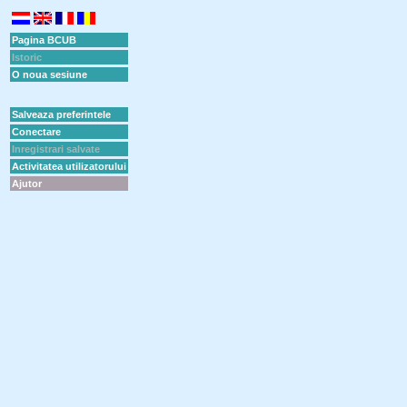
Pagina BCUB
Istoric
O noua sesiune
Salveaza preferintele
Conectare
Inregistrari salvate
Activitatea utilizatorului
Ajutor