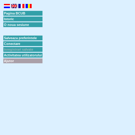
Pagina BCUB
Istoric
O noua sesiune
Salveaza preferintele
Conectare
Inregistrari salvate
Activitatea utilizatorului
Ajutor