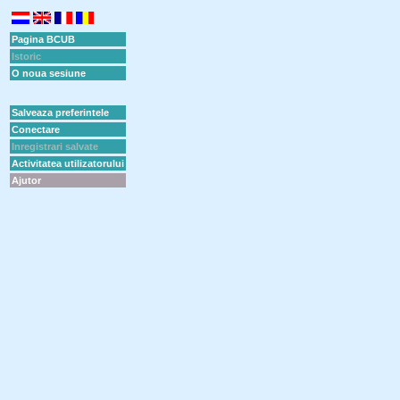
Pagina BCUB
Istoric
O noua sesiune
Salveaza preferintele
Conectare
Inregistrari salvate
Activitatea utilizatorului
Ajutor