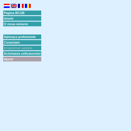
Pagina BCUB
Istoric
O noua sesiune
Salveaza preferintele
Conectare
Inregistrari salvate
Activitatea utilizatorului
Ajutor