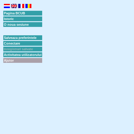
Pagina BCUB
Istoric
O noua sesiune
Salveaza preferintele
Conectare
Inregistrari salvate
Activitatea utilizatorului
Ajutor