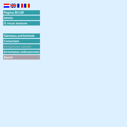
Pagina BCUB
Istoric
O noua sesiune
Salveaza preferintele
Conectare
Inregistrari salvate
Activitatea utilizatorului
Ajutor