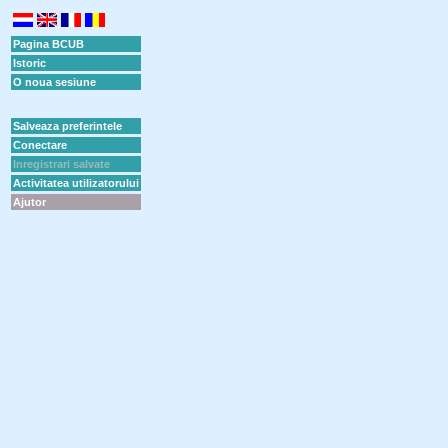
Pagina BCUB
Istoric
O noua sesiune
Salveaza preferintele
Conectare
Inregistrari salvate
Activitatea utilizatorului
Ajutor