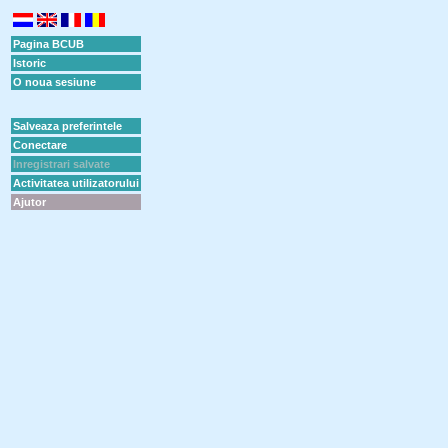
Pagina BCUB
Istoric
O noua sesiune
Salveaza preferintele
Conectare
Inregistrari salvate
Activitatea utilizatorului
Ajutor