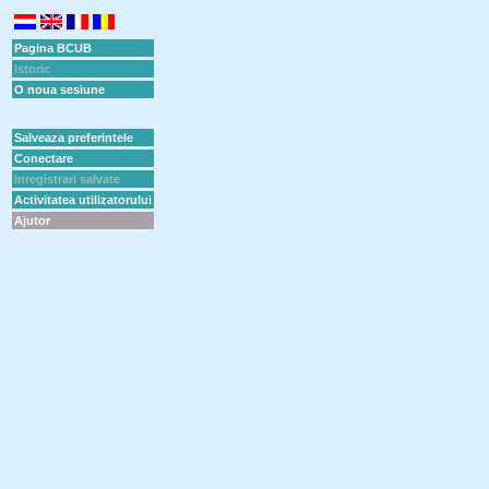
Pagina BCUB
Istoric
O noua sesiune
Salveaza preferintele
Conectare
Inregistrari salvate
Activitatea utilizatorului
Ajutor