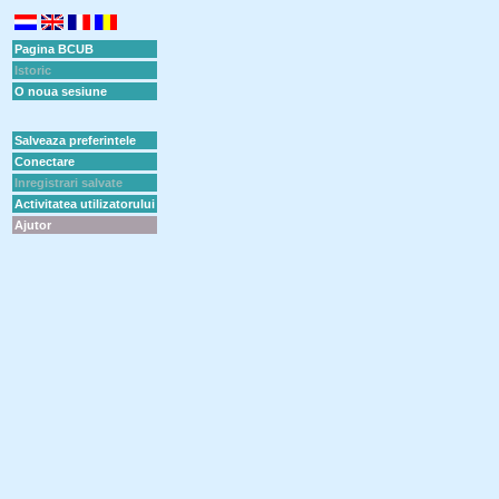
Pagina BCUB
Istoric
O noua sesiune
Salveaza preferintele
Conectare
Inregistrari salvate
Activitatea utilizatorului
Ajutor