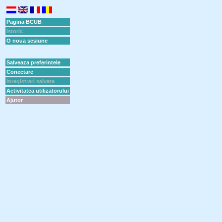
Pagina BCUB
Istoric
O noua sesiune
Salveaza preferintele
Conectare
Inregistrari salvate
Activitatea utilizatorului
Ajutor