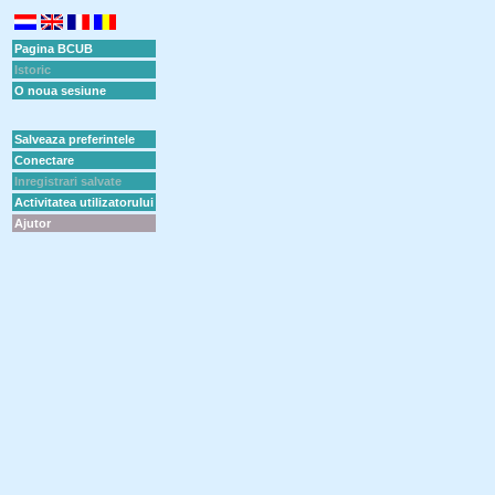
Pagina BCUB
Istoric
O noua sesiune
Salveaza preferintele
Conectare
Inregistrari salvate
Activitatea utilizatorului
Ajutor