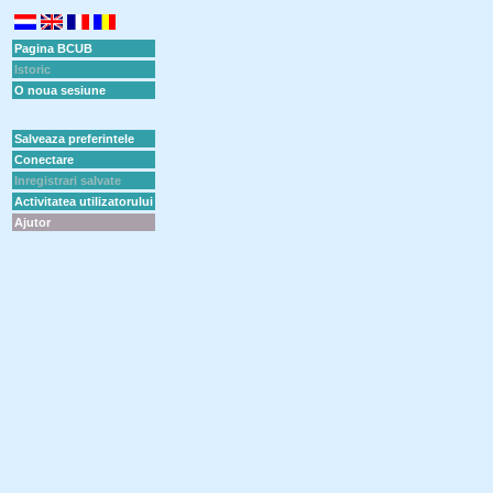
Pagina BCUB
Istoric
O noua sesiune
Salveaza preferintele
Conectare
Inregistrari salvate
Activitatea utilizatorului
Ajutor