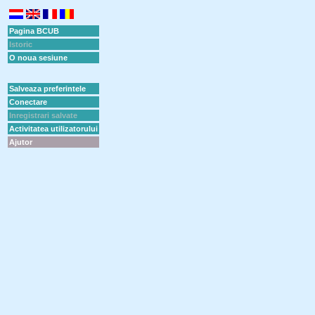
Pagina BCUB
Istoric
O noua sesiune
Salveaza preferintele
Conectare
Inregistrari salvate
Activitatea utilizatorului
Ajutor