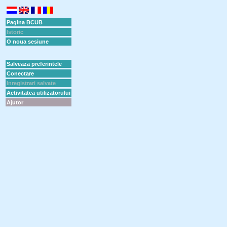
Pagina BCUB
Istoric
O noua sesiune
Salveaza preferintele
Conectare
Inregistrari salvate
Activitatea utilizatorului
Ajutor