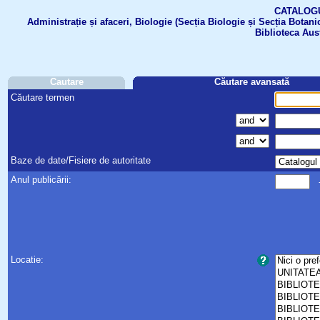
CATALOGUL 
Administrație și afaceri, Biologie (Secția Biologie și Secția Botanic
Biblioteca Aus
Cautare
Căutare avansată
Căutare termen
Baze de date/Fisiere de autoritate
Anul publicării:
Locatie: