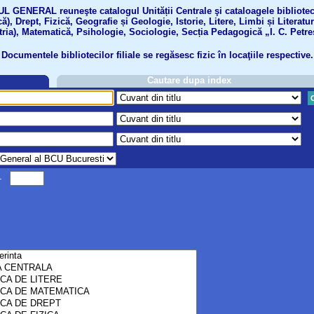
GENERAL reuneşte catalogul Unității Centrale şi cataloagele bibliotecil
ă), Drept, Fizică, Geografie și Geologie, Istorie, Litere, Limbi și Literatu
tria), Matematică, Psihologie, Sociologie, Secția Pedagogică „I. C. Petre
Documentele bibliotecilor filiale se regăsesc fizic în locaţiile respective.
Cautare dupa index
-