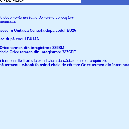
uri de documente din toate domeniile cunoaşterii
el academic
găsesc în Unitatea Centrală după codul BU26
ăsesc după codul BU14A
Orice termen din inregistrare
339BM
 cheia
Orice termen din inregistrare
327CDE
upă termenul
Ex libris
folosind cheia de căutare subiect propriu-zis
după termenul
e-book
folosind cheia de căutare
Orice termen din înregistr