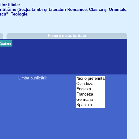
or filiale:
ri Străine (Secția Limbi și Literaturi Romanice, Clasice și Orientale,
scu”, Teologie.
Fisiere de autoritate
Căutare
Limba publicării: