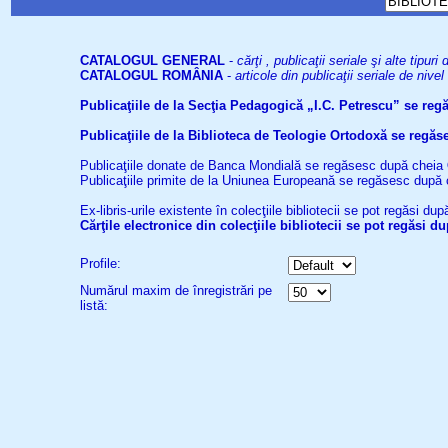
CATALOGUL GENERAL
-
cărţi , publicaţii seriale şi alte tip
CATALOGUL ROMÂNIA
-
articole din publicaţii seriale de niv
Publicaţiile de la Secţia Pedagogică „I.C. Petrescu” se re
Publicaţiile de la Biblioteca de Teologie Ortodoxă se reg
Publicaţiile donate de Banca Mondială se regăsesc după cheia
Publicaţiile primite de la Uniunea Europeană se regăsesc după
Ex-libris-urile existente în colecţiile bibliotecii se pot regăsi d
Cărţile electronice din colecţiile bibliotecii se pot regăsi 
Profile:
Numărul maxim de înregistrări pe
listă: