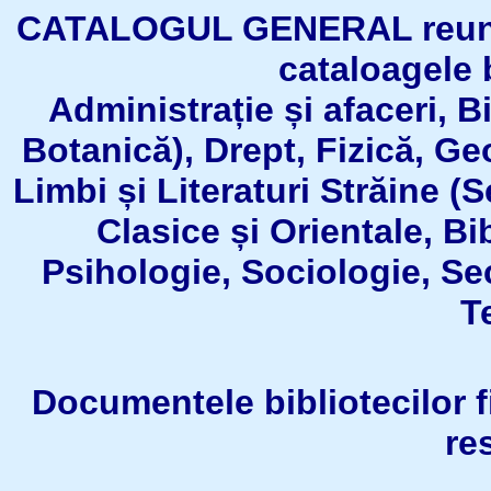
CATALOGUL GENERAL reuneşt
cataloagele b
Administrație și afaceri, B
Botanică), Drept, Fizică, Geo
Limbi și Literaturi Străine (
Clasice și Orientale, Bi
Psihologie, Sociologie, Se
T
Documentele bibliotecilor fil
re