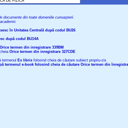
uri de documente din toate domeniile cunoaşterii
el academic
găsesc în Unitatea Centrală după codul BU26
ăsesc după codul BU14A
Orice termen din inregistrare
339BM
 cheia
Orice termen din inregistrare
327CDE
upă termenul
Ex libris
folosind cheia de căutare subiect propriu-zis
după termenul
e-book
folosind cheia de căutare
Orice termen din înregistr