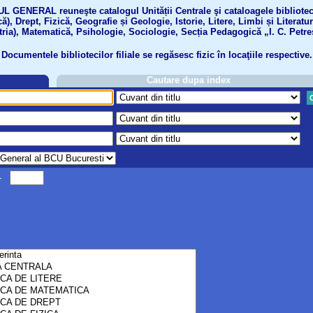
GENERAL reuneşte catalogul Unității Centrale şi cataloagele bibliotecil
ă), Drept, Fizică, Geografie și Geologie, Istorie, Litere, Limbi și Literatu
tria), Matematică, Psihologie, Sociologie, Secția Pedagogică „I. C. Petre
Documentele bibliotecilor filiale se regăsesc fizic în locaţiile respective.
Cautare dupa index
-