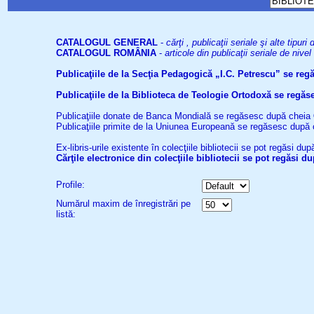
CATALOGUL GENERAL
-
cărţi , publicaţii seriale şi alte tip
CATALOGUL ROMÂNIA
-
articole din publicaţii seriale de niv
Publicaţiile de la Secţia Pedagogică „I.C. Petrescu” se re
Publicaţiile de la Biblioteca de Teologie Ortodoxă se reg
Publicaţiile donate de Banca Mondială se regăsesc după cheia
Publicaţiile primite de la Uniunea Europeană se regăsesc după
Ex-libris-urile existente în colecţiile bibliotecii se pot regăsi d
Cărţile electronice din colecţiile bibliotecii se pot regăsi 
Profile:
Numărul maxim de înregistrări pe
listă: