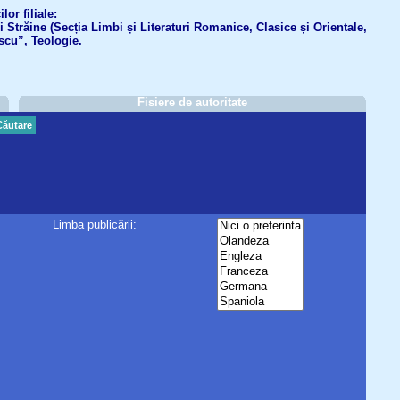
or filiale:
ri Străine (Secția Limbi și Literaturi Romanice, Clasice și Orientale,
scu”, Teologie.
Fisiere de autoritate
Căutare
Limba publicării: