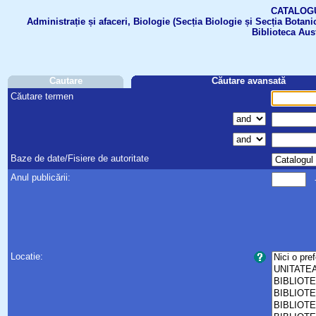
CATALOGUL 
Administrație și afaceri, Biologie (Secția Biologie și Secția Botanic
Biblioteca Aus
Cautare
Căutare avansată
Căutare termen
Baze de date/Fisiere de autoritate
Anul publicării:
Locatie: